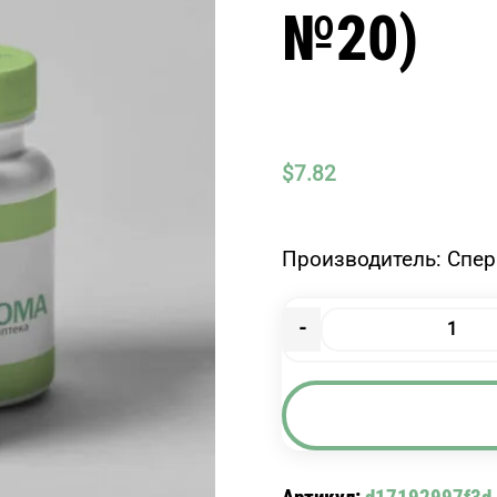
№20)
$
7.82
Производитель: Спер
-
Количество
товара
СЕДАСЕН
ФОРТЕ
(КАПС.
№20)