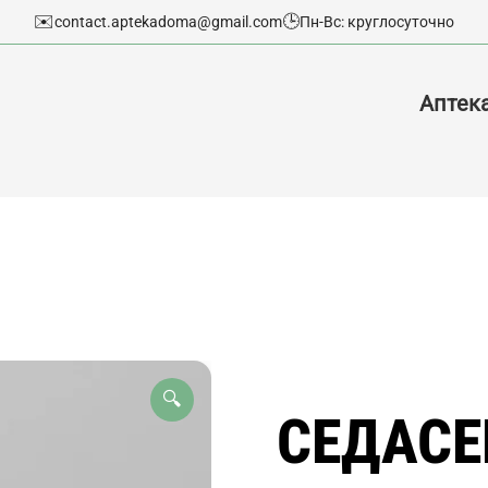
✉️
🕒
contact.aptekadoma@gmail.com
Пн-Вс: круглосуточно
Аптек
🔍
СЕДАСЕ