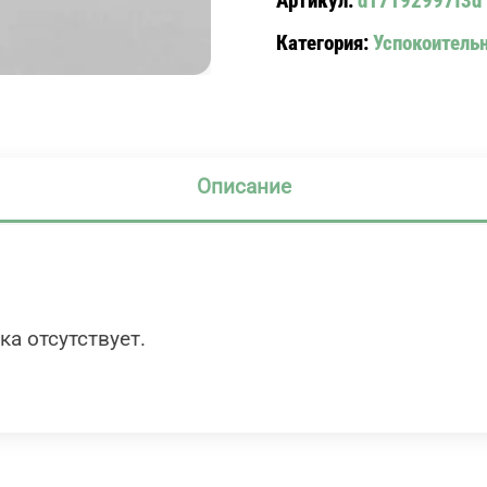
Артикул:
d17192997f3d
Категория:
Успокоитель
Описание
ка отсутствует.