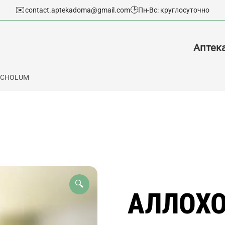
✉️
🕒
contact.aptekadoma@gmail.com
Пн-Вс: круглосуточно
Аптек
LOCHOLUM
🔍
АЛЛОХО