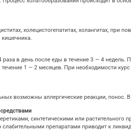
 Процесс холатообразования происходит в основ
титах, холецистогепатитах, холангитах, при по
 кишечника.
4 раза в день после еды в течение 3 — 4 недель
в течение 1 — 2 месяцев. При необходимости кур
ных возможны аллергические реакции, понос. В 
 средствами
леретиками, синтетическими или растительного 
о слабительными препаратами приводит к ликви