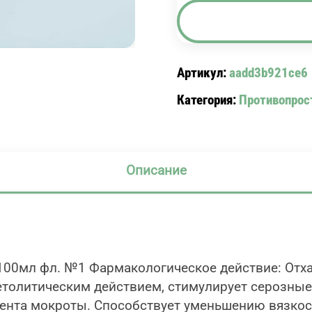
АМБРОБЕНЕ
Р-
Р
7.5МГ/
Артикул:
aadd3b921ce6
МЛ
Категория:
Противопрос
ПО
100МЛ
ФЛ.
№1
Описание
AMBROBENE
 100мл фл. №1 Фармакологическое действие: От
олитическим действием, стимулирует серозные 
ента мокроты. Способствует уменьшению вязкос