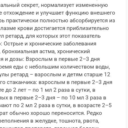
иальный секрет, нормализует измененную
ее отхождение и улучшает функцию внешнего
рь практически полностью абсорбируется из
плазме крови достигается приблизительно
л ретард, для которых этот показатель
ю: Острые и хронические заболевания
, бронхиальная астма, хронический
ия и дозы: Взрослым в первые 2–3 дня
о время еды с небольшим количеством воды,
псулы ретард – взрослым и детям старше 12
го стаканчика: взрослым в первые 2–3 дня
е до 2 лет – по 1 мл 2 раза в сутки, в
слых в первые 2–3 дня – по 10 мл 3 раза в
чают по 2 мл 2 раза в сутки, в возрасте 2–5
парат обычно хорошо переносится. Редко
реполнения в желудке, тошнота, рвота,