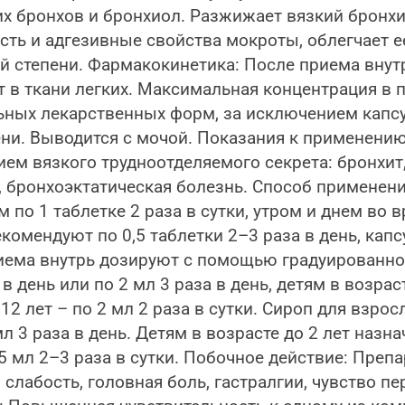
 бронхов и бронхиол. Разжижает вязкий бронх
сть и адгезивные свойства мокроты, облегчает 
й степени. Фармакокинетика: После приема внут
 в ткани легких. Максимальная концентрация в 
льных лекарственных форм, за исключением капсу
ени. Выводится с мочой. Показания к применени
ем вязкого трудноотделяемого секрета: бронхит
, бронхоэктатическая болезнь. Способ применен
ем по 1 таблетке 2 раза в сутки, утром и днем в
екомендуют по 0,5 таблетки 2–3 раза в день, ка
риема внутрь дозируют с помощью градуированно
 в день или по 2 мл 3 раза в день, детям в возраст
–12 лет – по 2 мл 2 раза в сутки. Сироп для взро
мл 3 раза в день. Детям в возрасте до 2 лет назна
по 5 мл 2–3 раза в сутки. Побочное действие: Пре
слабость, головная боль, гастралгии, чувство пе