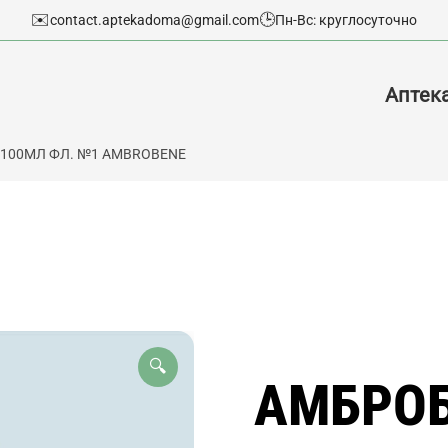
✉️
🕒
contact.aptekadoma@gmail.com
Пн-Вс: круглосуточно
Аптек
О 100МЛ ФЛ. №1 AMBROBENE
🔍
АМБРОБ