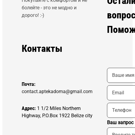
Остал
Покупайте с комфортом и не
болейте - это не модно и
вопро
дорого! :-)
Помож
Контакты
Почта:
contact.aptekadoma@gmail.com
Адрес:
1 1/2 Miles Northern
Highway, P.O.Box 1922 Belize city
Ваш запрос