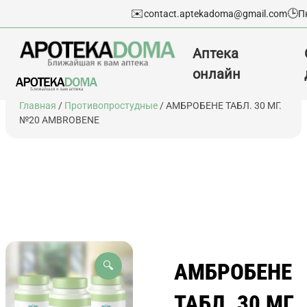
✉️
🕒
contact.aptekadoma@gmail.com
П
Аптека
онлайн
Перейти
Главная
/
Противопростудные
/ АМБРОБЕНЕ ТАБЛ. 30 МГ.
к
№20 AMBROBENE
содержимому
АМБРОБЕНЕ
🔍
ТАБЛ. 30 МГ.