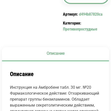
30
МГ.
Артикул:
d494b87820ca
№20
AMBROBENE
Категория:
Противопростудные
Описание
Описание
Инструкция на Амбробене табл. 30 мг. №20
Фармакологическое действие: Отхаркивающий
препарат группы бензиламинов. Обладает
выраженным секретолитическим действием,