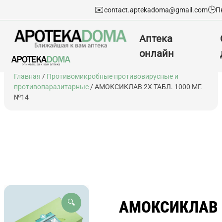
✉️
🕒
contact.aptekadoma@gmail.com
П
Аптека
онлайн
Перейти
Главная
/
Противомикробные противовирусные и
к
противопаразитарные
/ АМОКСИКЛАВ 2Х ТАБЛ. 1000 МГ.
содержимому
№14
АМОКСИКЛАВ
🔍