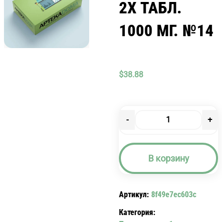
2Х ТАБЛ.
1000 МГ. №14
$
38.88
-
+
Количество
товара
АМОКСИКЛАВ
В корзину
2Х
ТАБЛ.
1000
Артикул:
8f49e7ec603c
МГ.
№14
Категория: