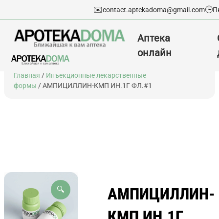
✉️
🕒
contact.aptekadoma@gmail.com
П
Аптека
онлайн
Перейти
Главная
/
Инъекционные лекарственные
к
формы
/ АМПИЦИЛЛИН-КМП ИН.1Г ФЛ.#1
содержимому
АМПИЦИЛЛИН-
🔍
КМП ИН.1Г