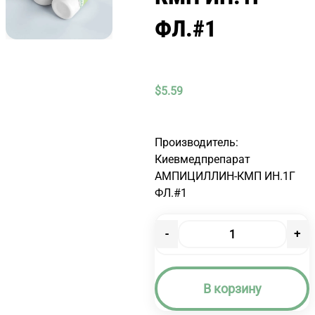
ФЛ.#1
$
5.59
Производитель:
Киевмедпрепарат
АМПИЦИЛЛИН-КМП ИН.1Г
ФЛ.#1
-
+
Количество
товара
АМПИЦИЛЛИН-
В корзину
КМП
ИН.1Г