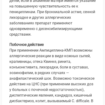
детей, если в анамнезе матери имеется указание
на повышенную чувствительность ее к
пенициллинам. При бронхиальной астме, сенной
лихорадке и других аллергических
заболеваниях препарат применяют
одновременно с десенсибилизирующими
средствами.
Побочное действие
При применении Ампициллина-КМП возможны
аллергические реакции в виде кожных сыпей,
крапивницы, отека Квинке, ринита,
конъюнктивита, лихорадки, боли в суставах,
эозинофилии, в редких случаях —
анафилактический шок. Возможно токсическое
действие на ЦНС (при применении высоких доз
у больных с почечной недостаточностью),
диспептические явления, кандидоз, кишечный
дисбактериоз, колит, вызываемый C. difficale. В