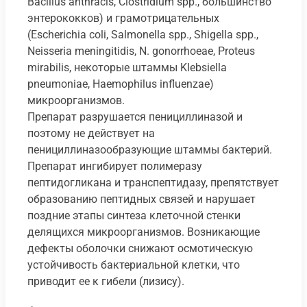
Bacillus anthracis, Clostridium spp., большинство
энтерококков) и грамотрицательных
(Еscherichia coli, Salmonella spp., Shigella spp.,
Neisseria meningitidis, N. gonorrhoeae, Proteus
mirabilis, некоторые штаммы Klebsiella
pneumoniae, Haemophilus influenzae)
микроорганизмов.
Препарат разрушается пенициллиназой и
поэтому не действует на
пенициллиназообразующие штаммы бактерий.
Препарат ингибирует полимеразу
пептидогликана и транспептидазу, препятствует
образованию пептидных связей и нарушает
поздние этапы синтеза клеточной стенки
делящихся микроорганизмов. Возникающие
дефекты оболочки снижают осмотическую
устойчивость бактериальной клетки, что
приводит ее к гибели (лизису).