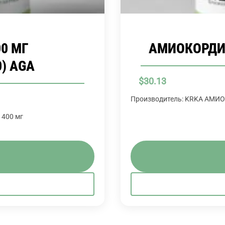
00 МГ
АМИОКОРДИН
) AGA
$
30.13
Производитель: KRKA АМИО
400 мг