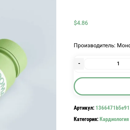
$
4.86
Производитель: Мон
-
Количество
товара
АНДИПАЛ
B
ТАБЛ.
№10
Артикул:
1366471b5e91
Категория:
Кардиология