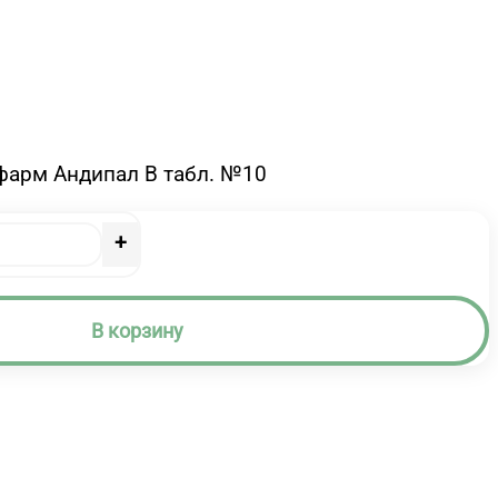
фарм Андипал B табл. №10
+
В корзину