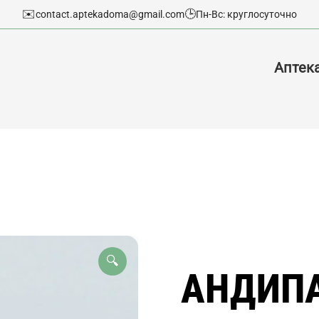
✉️
🕒
contact.aptekadoma@gmail.com
Пн-Вс: круглосуточно
Аптек
🔍
АНДИПА