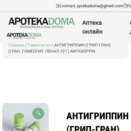
✉️
🕒
contact.aptekadoma@gmail.com
П
Аптека
онлайн
Перейти
Главная
/
Гомеопатия
/ АНТИГРИППИН (ГРИП-ГРАН)
к
(ГРАН. ГОМЕОПАТ. ПЕНАЛ 10 Г) ANTIGRIPPIN
содержимому
АНТИГРИППИН
🔍
(ГРИП-ГРАН)