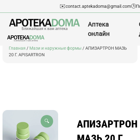
✉️
🕒
contact.aptekadoma@gmail.com
П
Аптека
онлайн
Перейти
Главная
/
Мази и наружные формы
/ АПИЗАРТРОН МАЗЬ
к
20 Г. APISARTRON
содержимому
АПИЗАРТРОН
🔍
МАЗЬ 20 Г.