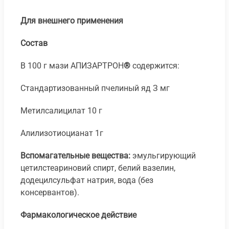
Для внешнего применения
Состав
В 100 г мази АПИЗАРТРОН
®
содержится:
Стандартизованный пчелиный яд З мг
Метилсалицилат 10 г
Алилизотиоцианат 1г
Вспомагательные вещества:
эмульгирующий
цетилстеариновий спирт, белий вазелин,
додецилсульфат натрия, вода (без
консервантов).
Фармакологическое действие