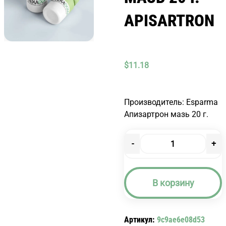
APISARTRON
$
11.18
Производитель: Esparma
Апизартрон мазь 20 г.
-
+
Количество
товара
АПИЗАРТРОН
В корзину
МАЗЬ
20
Г.
Артикул:
9c9ae6e08d53
APISARTRON