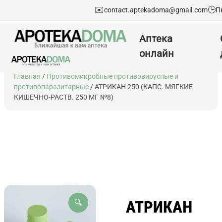
✉️
🕒
contact.aptekadoma@gmail.com
П
Аптека
онлайн
Перейти
Главная
/
Противомикробные противовирусные и
к
противопаразитарные
/ АТРИКАН 250 (КАПС. МЯГКИЕ
содержимому
КИШЕЧНО-РАСТВ. 250 МГ №8)
АТРИКАН
🔍