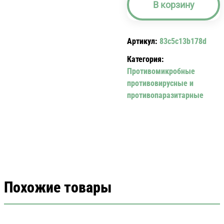
В корзину
250
(КАПС.
МЯГКИЕ
Артикул:
83c5c13b178d
КИШЕЧНО-
РАСТВ.
Категория:
250
Противомикробные
МГ
противовирусные и
№8)
противопаразитарные
Похожие товары