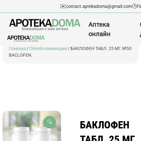
✉️
🕒
contact.aptekadoma@gmail.com
П
Аптека
онлайн
Перейти
Главная
/
Обезболивающие
/ БАКЛОФЕН ТАБЛ. 25 МГ. №50
к
BACLOFEN.
содержимому
БАКЛОФЕН
🔍
ТАБЛ. 25 МГ.