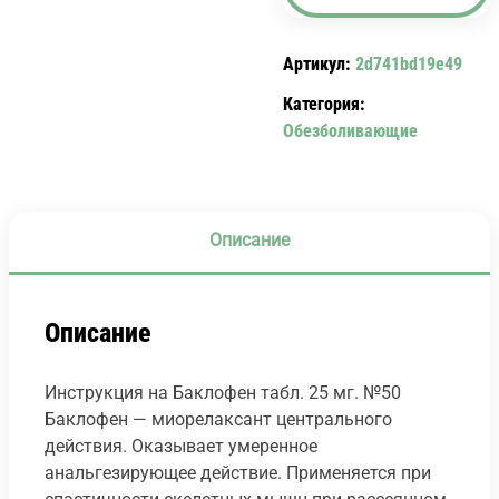
25
МГ.
Артикул:
2d741bd19e49
№50
BACLOFEN.
Категория:
Обезболивающие
Описание
Описание
Инструкция на Баклофен табл. 25 мг. №50
Баклофен — миорелаксант центрального
действия. Оказывает умеренное
анальгезирующее действие. Применяется при