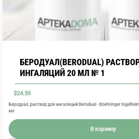
БЕРОДУАЛ(BERODUAL) РАСТВОР
ИНГАЛЯЦИЙ 20 МЛ № 1
$
24.59
Беродуал, раствор для ингаляций Berodual - Boehringer Ingelhei
мл
В корзину