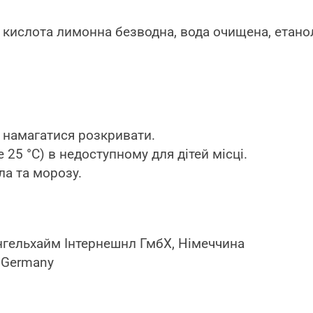
), кислота лимонна безводна, вода очищена, етан
 намагатися розкривати.
 25 °С) в недоступному для дітей місці.
ла та морозу.
 Інгельхайм Інтернешнл ГмбХ, Німеччина
n Germany