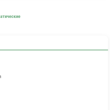
атические
л