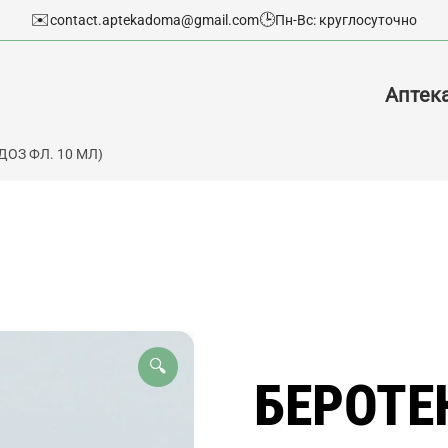
✉️
🕒
contact.aptekadoma@gmail.com
Пн-Вс: круглосуточно
Аптек
 ДОЗ ФЛ. 10 МЛ)
🔍
БЕРОТЕК