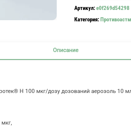
МГ
Артикул:
e0f269d54298
ДА
Категория:
Противоастм
200
ДОЗ
ФЛ.
10
Описание
МЛ)
ротек® Н 100 мкг/дозу дозований аерозоль 10 м
 мкг,