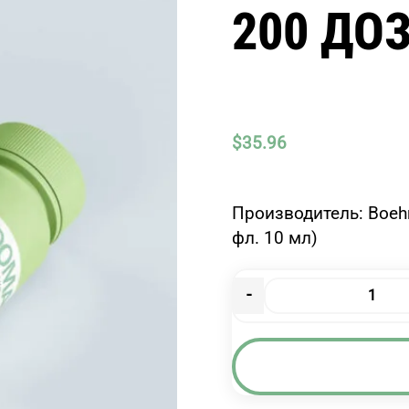
200 ДОЗ
$
35.96
Производитель: Boehr
фл. 10 мл)
-
Количество
товара
БЕРОТЕК
Н
(100