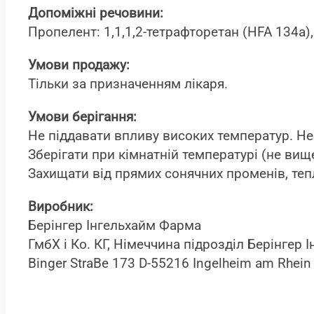
Допоміжні речовини:
Пропелент: 1,1,1,2-тетрафторетан (HFA 134а
Умови продажу:
Тільки за призначенням лікаря.
Умови берігання:
Не піддавати впливу високих температур. Не
Зберігати при кімнатній температурі (не вище
Захищати від прямих сонячних променів, теп
Виробник
:
Берінгер Інгельхайм Фарма
ГмбХ і Ко. КГ, Німеччина підрозділ Берінгер
Binger StraBe 173 D-55216 Ingelheim am Rhei