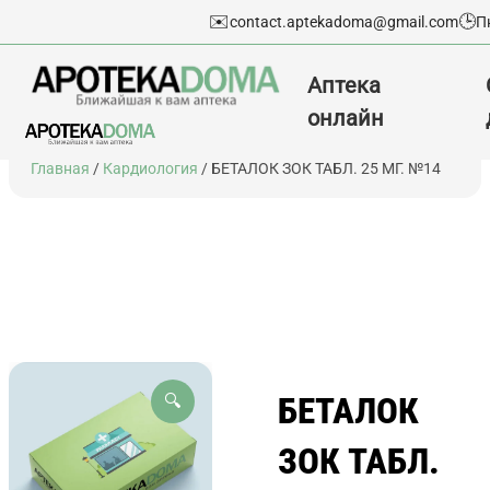
✉️
🕒
contact.aptekadoma@gmail.com
П
Аптека
онлайн
Перейти
Главная
/
Кардиология
/ БЕТАЛОК ЗОК ТАБЛ. 25 МГ. №14
к
содержимому
БЕТАЛОК
🔍
ЗОК ТАБЛ.