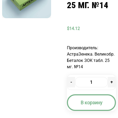
25 МГ. №14
$
14.12
Производитель:
АстраЗенека. Великобр.
Беталок ЗОК табл. 25
мг. №14
-
+
Количество
товара
БЕТАЛОК
В корзину
ЗОК
ТАБЛ.
25