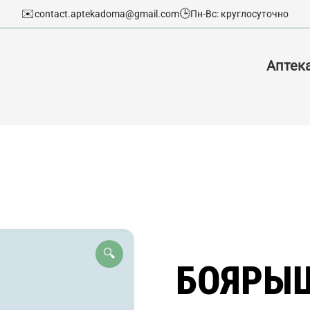
✉️
🕒
contact.aptekadoma@gmail.com
Пн-Вс: круглосуточно
Аптек
🔍
БОЯРЫ