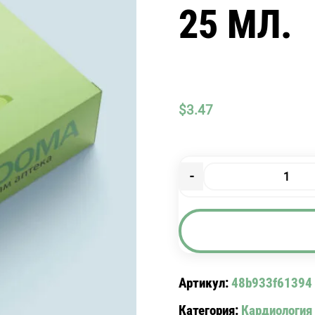
25 МЛ.
$
3.47
-
Количество
товара
БОЯРЫШНИК
НАСТОЙКА
25
МЛ.
Артикул:
48b933f61394
Категория:
Кардиология