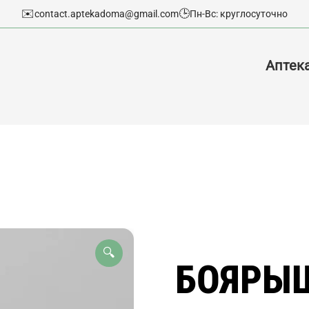
✉️
🕒
contact.aptekadoma@gmail.com
Пн-Вс: круглосуточно
Аптек
🔍
БОЯРЫШ