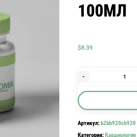
100МЛ
$
8.39
-
Количество
товара
БОЯРЫШНИКА
Н-
КА
100МЛ
Артикул:
b2bb920cb920
Категория:
Кардиология