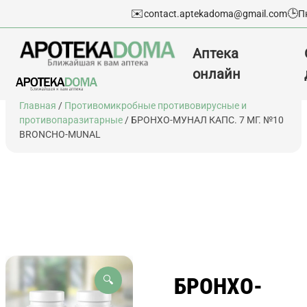
✉️
🕒
contact.aptekadoma@gmail.com
П
Аптека
онлайн
Перейти
Главная
/
Противомикробные противовирусные и
к
противопаразитарные
/ БРОНХО-МУНАЛ КАПС. 7 МГ. №10
содержимому
BRONCHO-MUNAL
БРОНХО-
🔍