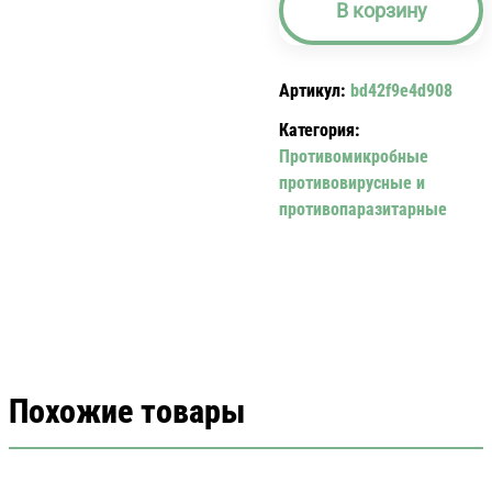
В корзину
МУНАЛ
КАПС.
7
Артикул:
bd42f9e4d908
МГ.
№10
Категория:
BRONCHO-
Противомикробные
MUNAL
противовирусные и
противопаразитарные
Похожие товары