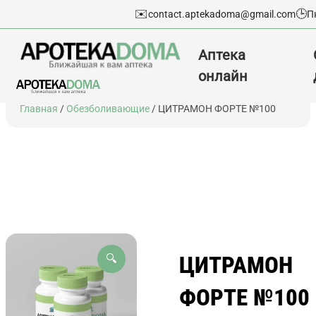
✉️
🕒
contact.aptekadoma@gmail.com
П
Аптека
онлайн
Перейти
Главная
/
Обезболивающие
/ ЦИТРАМОН ФОРТЕ №100
к
содержимому
ЦИТРАМОН
🔍
ФОРТЕ №100