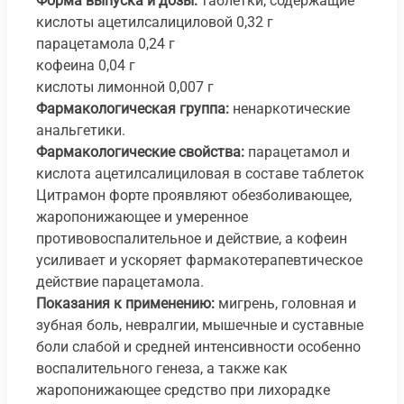
Форма выпуска и дозы:
таблетки, содержащие
кислоты ацетилсалициловой 0,32 г
парацетамола 0,24 г
кофеина 0,04 г
кислоты лимонной 0,007 г
Фармакологическая группа:
ненаркотические
анальгетики.
Фармакологические свойства:
парацетамол и
кислота ацетилсалициловая в составе таблеток
Цитрамон форте проявляют обезболивающее,
жаропонижающее и умеренное
противовоспалительное и действие, а кофеин
усиливает и ускоряет фармакотерапевтическое
действие парацетамола.
Показания к применению:
мигрень, головная и
зубная боль, невралгии, мышечные и суставные
боли слабой и средней интенсивности особенно
воспалительного генеза, а также как
жаропонижающее средство при лихорадке