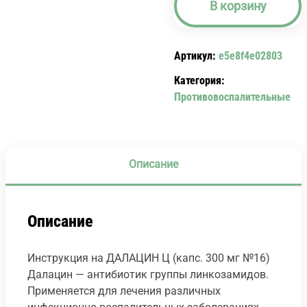
В корзину
Ц
(КАПС.
300
Артикул:
e5e8f4e02803
МГ
№16)
Категория:
DALACIN
Противовоспалительные
C.
Описание
Описание
Инструкция на ДАЛАЦИН Ц (капс. 300 мг №16)
Далацин — антибиотик группы линкозамидов.
Применяется для лечения различных