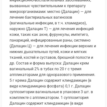
инфекционно-воспалительных заболеваниях,
вызванных чувствительными к препарату
микроорганизмами: местно (Далацин) — для
лечение бактериальных вагинозов
(вагинальные инфекции, в т.ч. хламидиоз),
наружно (Далацин Т) — для лечения инфекций
кожи, таких как акне, фурункулы, импетиго,
панариций, инфицированные раны, системно
(Далацин Ц) — для лечения инфекции верхних и
нижних дыхательных путей, кожи и мягких
тканей, костей и суставов, брюшной полости и
др. Состав и форма выпуска: Далацин крем
вагинальный 2% в тубах по 20 г с тремя
аппликаторами для одноразового применения.
5 г крема Далацин содержит клиндамицин (в
виде клиндамицина фосфата) 0,1 г. Далацин
суппозитории вагинальные в упаковке 3 шт. в
комплекте с аппликатором. 1 суппозитория
Далацин содержит клиндамицин (в виде