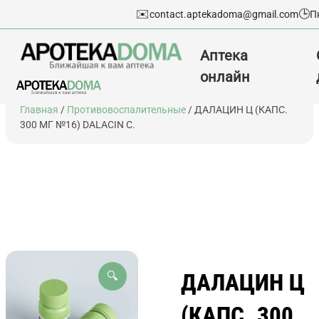
✉️
🕒
contact.aptekadoma@gmail.com
П
Аптека
онлайн
Перейти
Главная
/
Противовоспалительные
/ ДАЛАЦИН Ц (КАПС.
к
300 МГ №16) DALACIN C.
содержимому
ДАЛАЦИН Ц
🔍
(КАПС. 300