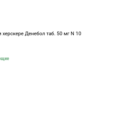
 херскере Денебол таб. 50 мг N 10
ющие