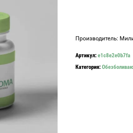
Производитель: Мили
Артикул:
e1c8e2e0b7fa
Категория:
Обезболива