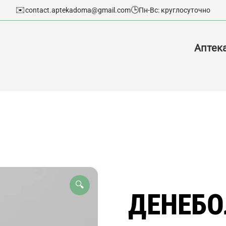
✉️
🕒
contact.aptekadoma@gmail.com
Пн-Вс: круглосуточно
Аптек
🔍
ДЕНЕБОЛ