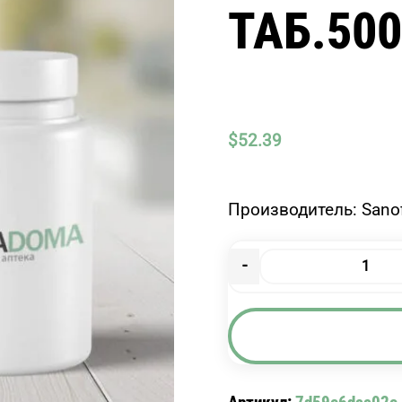
ТАБ.50
$
52.39
Производитель: San
-
Количество
товара
ДЕПАКИН-
ХРОНО
ТАБ.500МГ
#30