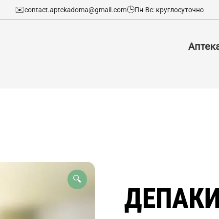
✉️
🕒
contact.aptekadoma@gmail.com
Пн-Вс: круглосуточно
Аптек
🔍
ДЕПАКИ