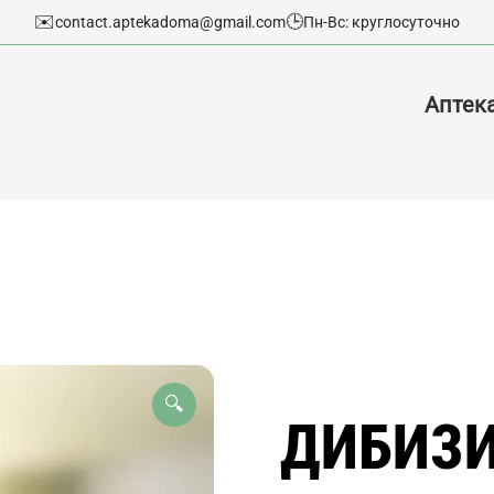
✉️
🕒
contact.aptekadoma@gmail.com
Пн-Вс: круглосуточно
Аптек
🔍
ДИБИЗИ