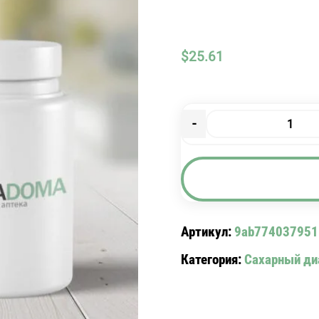
$
25.61
-
Количество
товара
ДИБИЗИД-
М
таб
№
Артикул:
9ab774037951
60
Категория:
Сахарный ди