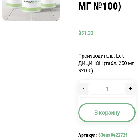
МГ №100)
$
51.32
Производитель: Lek
ДИЦИНОН (табл. 250 мг
№100)
-
+
Количество
товара
ДИЦИНОН
В корзину
(ТАБЛ.
250
МГ
Артикул:
63eaa8e2272f
№100)