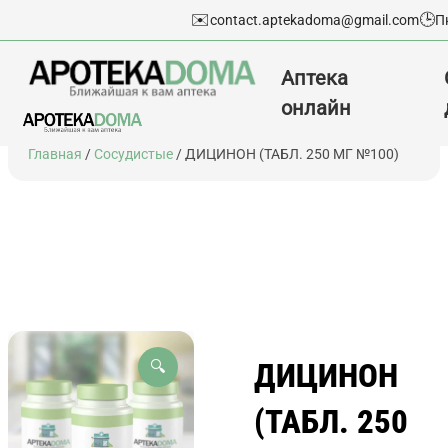
✉️
🕒
contact.aptekadoma@gmail.com
П
Аптека
онлайн
Перейти
Главная
/
Сосудистые
/ ДИЦИНОН (ТАБЛ. 250 МГ №100)
к
содержимому
ДИЦИНОН
🔍
(ТАБЛ. 250