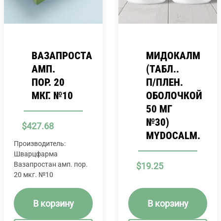
ВАЗАПРОСТАН
МИДОКАЛМ
АМП.
(ТАБЛ..
ПОР. 20
П/ПЛЕН.
МКГ. №10
ОБОЛОЧКОЙ
50 МГ
№30)
$
427.68
MYDOCALM.
Производитель:
Шварцфарма
Вазапростан амп. пор.
$
19.25
20 мкг. №10
В корзину
В корзину