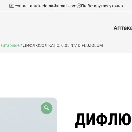
✉️
🕒
contact.aptekadoma@gmail.com
Пн-Вс: круглосуточно
Аптек
азитарные
/ ДИФЛЮЗОЛ КАПС. 0.05 №7 DIFLUZOLUM
🔍
ДИФЛЮЗ