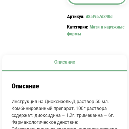
РАСТВОР
50
Артикул:
d85f957d340d
МЛ.
DIOXYSOLUM
Категория:
Мази и наружные
формы
Описание
Описание
Инструкция на Диоксизоль-Д раствор 50 мл.
Комбинированный препарат, 100г раствора
содержат: диоксидина – 1,2г. тримекаина – 6г.
Фармакологическое действие: