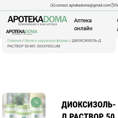
✉️
🕒
contact.aptekadoma@gmail.com
П
Аптека
онлайн
Перейти
Главная
/
Мази и наружные формы
/ ДИОКСИЗОЛЬ-Д
к
РАСТВОР 50 МЛ. DIOXYSOLUM
содержимому
ДИОКСИЗОЛЬ-
🔍
Д РАСТВОР 50