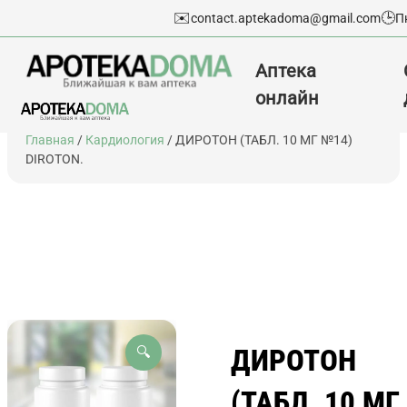
✉️
🕒
contact.aptekadoma@gmail.com
П
Аптека
онлайн
Перейти
Главная
/
Кардиология
/ ДИРОТОН (ТАБЛ. 10 МГ №14)
к
DIROTON.
содержимому
ДИРОТОН
🔍
(ТАБЛ. 10 МГ