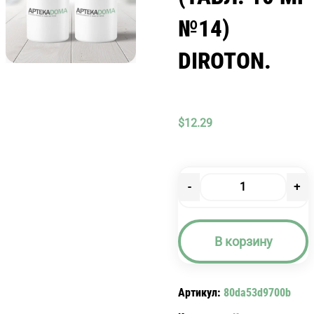
№14)
DIROTON.
$
12.29
-
+
Количество
товара
ДИРОТОН
В корзину
(ТАБЛ.
10
МГ
Артикул:
80da53d9700b
№14)
DIROTON.