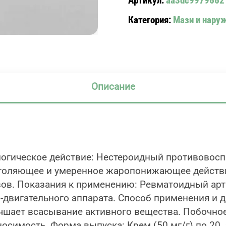
Артикул:
aa3dc9979662
DOLGIET
Категория:
Мази и нар
CREAM
Описание
огическое действие: Нестероидный противовосп
толяющее и умеренное жаропонижающее действи
ов. Показания к применению: Ревматоидный артр
-двигательного аппарата. Способ применения и 
лучшает всасывание активного вещества. Побочно
имость. Форма выпуска: Крем (50 мг/г) по 20, 5