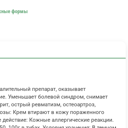
ужные формы
алительный препарат, оказывает
е. Уменьшает болевой синдром, снимает
ит, острый ревматизм, остеоартроз,
дозы: Крем втирают в кожу пораженного
е действие: Кожные аллергические реакции.
0, 100г в тубах. Условия хранения: В темном