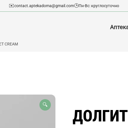
✉️
🕒
contact.aptekadoma@gmail.com
Пн-Вс: круглосуточно
Аптек
IET CREAM
🔍
ДОЛГИТ