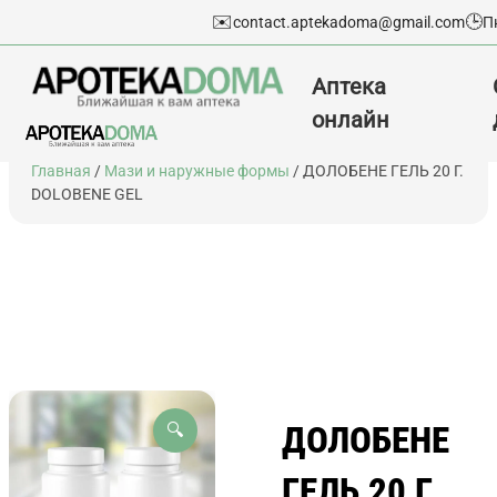
✉️
🕒
contact.aptekadoma@gmail.com
П
Аптека
онлайн
Перейти
Главная
/
Мази и наружные формы
/ ДОЛОБЕНЕ ГЕЛЬ 20 Г.
к
DOLOBENE GEL
содержимому
ДОЛОБЕНЕ
🔍
ГЕЛЬ 20 Г.