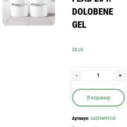
DOLOBENE
GEL
$
8.05
-
+
Количество
товара
ДОЛОБЕНЕ
В корзину
ГЕЛЬ
20
Г.
Артикул:
6a824dff47c0
DOLOBENE
GEL