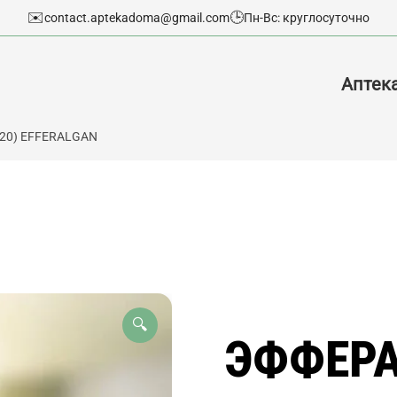
✉️
🕒
contact.aptekadoma@gmail.com
Пн-Вс: круглосуточно
Аптек
20) EFFERALGAN
🔍
ЭФФЕРА