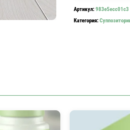
ТАБЛ.ШИП.
Артикул:
983e5ecc01c3
№20)
Категория:
Суппозитори
EFFERALGAN