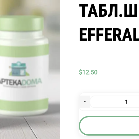
ТАБЛ.Ш
EFFERA
$
12.50
-
Количество
товара
ЭФФЕРАЛГАН
(С
ВИТ.С