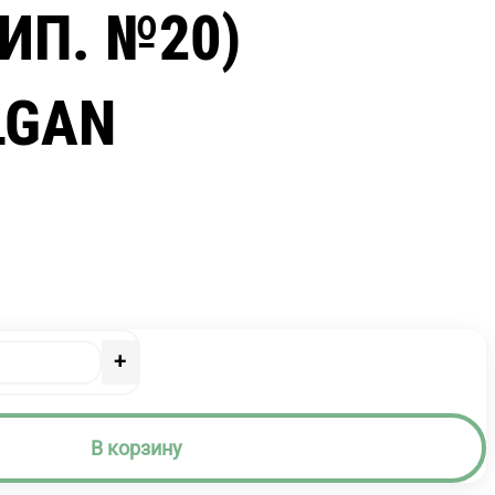
ИП. №20)
LGAN
+
В корзину