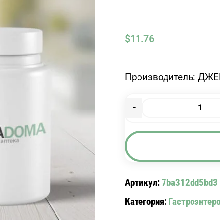
$
11.76
Производитель: ДЖЕ
-
Количество
товара
ЭНЗИМТАЛ
ДР.
N
100
Артикул:
7ba312dd5bd3
Категория:
Гастроэнтер