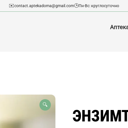
✉️
🕒
contact.aptekadoma@gmail.com
Пн-Вс: круглосуточно
Аптек
🔍
ЭНЗИМТ