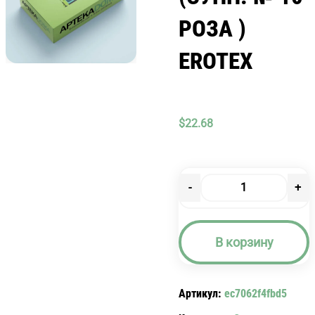
РОЗА )
EROTEX
$
22.68
-
+
Количество
товара
ЭРОТЕКС
В корзину
(СУПП.
№
10
Артикул:
ec7062f4fbd5
РОЗА
)