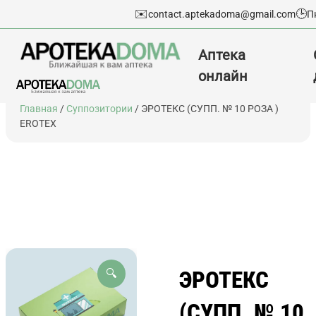
✉️
🕒
contact.aptekadoma@gmail.com
П
Аптека
онлайн
Перейти
Главная
/
Суппозитории
/ ЭРОТЕКС (СУПП. № 10 РОЗА )
к
EROTEX
содержимому
ЭРОТЕКС
🔍
(СУПП. № 10