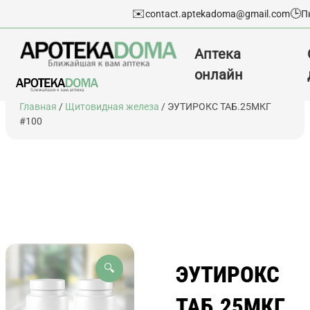
✉️
🕒
contact.aptekadoma@gmail.com
П
Аптека
онлайн
Перейти
Главная
/
Щитовидная железа
/ ЭУТИРОКС ТАБ.25МКГ
к
#100
содержимому
ЭУТИРОКС
🔍
ТАБ.25МКГ