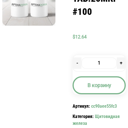
#100
$
12.64
-
+
Количество
товара
ЭУТИРОКС
В корзину
ТАБ.25МКГ
#100
Артикул:
cc90aee55fc3
Категория:
Щитовидная
железа