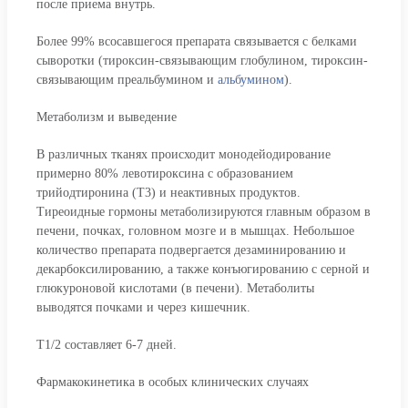
после приема внутрь.
Более 99% всосавшегося препарата связывается с белками
сыворотки (тироксин-связывающим глобулином, тироксин-
связывающим преальбумином и
альбумином
).
Метаболизм и выведение
В различных тканях происходит монодейодирование
примерно 80% левотироксина с образованием
трийодтиронина (Т3) и неактивных продуктов.
Тиреоидные гормоны метаболизируются главным образом в
печени, почках, головном мозге и в мышцах. Небольшое
количество препарата подвергается дезаминированию и
декарбоксилированию, а также конъюгированию с серной и
глюкуроновой кислотами (в печени). Метаболиты
выводятся почками и через кишечник.
T1/2 составляет 6-7 дней.
Фармакокинетика в особых клинических случаях