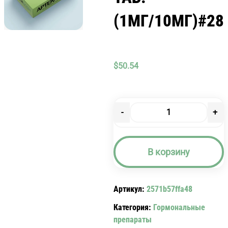
(1МГ/10МГ)#28
$
50.54
-
+
Количество
товара
ФЕМОСТОН
В корзину
ТАБ.
(1МГ/10МГ)#28
Артикул:
2571b57ffa48
Категория:
Гормональные
препараты