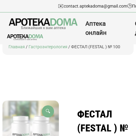
✉️
🕒
contact.aptekadoma@gmail.com
П
Аптека
онлайн
Перейти
Главная
/
Гастроэнтерология
/ ФЕСТАЛ (FESTAL ) № 100
к
содержимому
ФЕСТАЛ
🔍
(FESTAL ) №