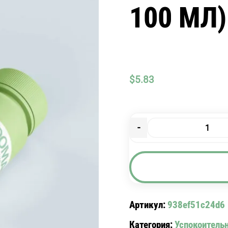
100 МЛ)
$
5.83
-
Количество
товара
ФИТОСЕД
(НАСТОЙКА
ФЛ.
100
Артикул:
938ef51c24d6
МЛ)
Категория:
Успокоитель