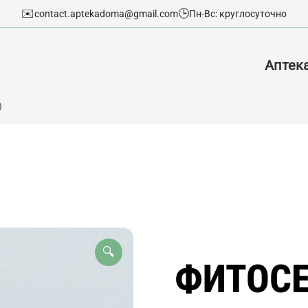
✉️
🕒
contact.aptekadoma@gmail.com
Пн-Вс: круглосуточно
Аптек
)
🔍
ФИТОСЕ