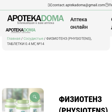
✉️
🕒
contact.aptekadoma@gmail.com
П
Аптека
онлайн
Перейти
Главная
/
Сосудистые
/ ФИЗИОТЕНЗ (PHYSIOTENS),
к
ТАБЛЕТКИ 0.4 МГ, №14
содержимому
ФИЗИОТЕНЗ
🔍
(PHYSIOTENS),