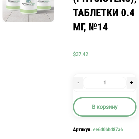
ТАБЛЕТКИ 0.4
МГ, №14
$
37.42
-
+
Количество
товара
ФИЗИОТЕНЗ
В корзину
(PHYSIOTENS),
ТАБЛЕТКИ
0.4
Артикул:
ee6d0bbd87a6
МГ,
№14