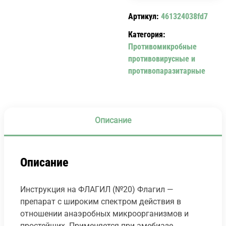
МГ
Артикул:
461324038fd7
№20)
FLAGYL.
Категория:
Противомикробные
противовирусные и
противопаразитарные
Описание
Описание
Инструкция на ФЛАГИЛ (№20) Флагил —
препарат с широким спектром действия в
отношении анаэробных микроорганизмов и
простейших. Применяется при амебиазе,