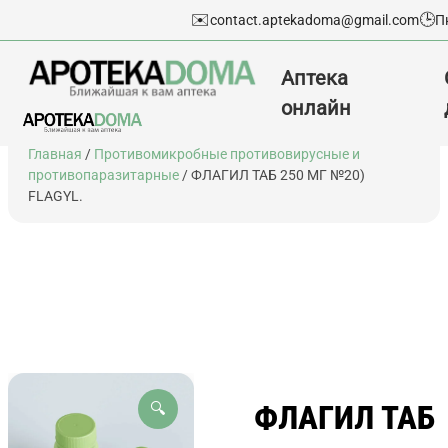
✉️
🕒
contact.aptekadoma@gmail.com
П
Аптека
онлайн
Перейти
Главная
/
Противомикробные противовирусные и
к
противопаразитарные
/ ФЛАГИЛ ТАБ 250 МГ №20)
содержимому
FLAGYL.
ФЛАГИЛ ТАБ
🔍