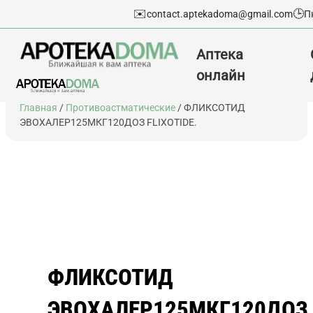
✉️
🕒
contact.aptekadoma@gmail.com
П
Аптека
онлайн
Перейти
Главная
/
Противоастматические
/ ФЛИКСОТИД
к
ЭВОХАЛЕР125МКГ120ДОЗ FLIXOTIDE.
содержимому
ФЛИКСОТИД
ЭВОХАЛЕР125МКГ120ДОЗ