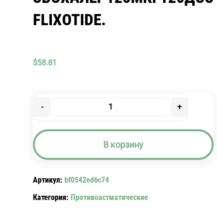
FLIXOTIDE.
$
58.81
-
+
Количество
товара
ФЛИКСОТИД
В корзину
ЭВОХАЛЕР125МКГ120ДОЗ
FLIXOTIDE.
Артикул:
bf0542ed6c74
Категория:
Противоастматические