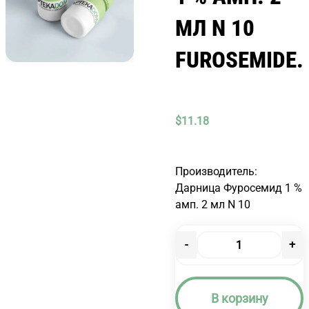
МЛ N 10
FUROSEMIDE.
$
11.18
Производитель:
Дарница Фуросемид 1 %
амп. 2 мл N 10
-
+
Количество
товара
ФУРОСЕМИД
В корзину
1