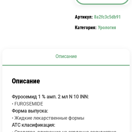
%
АМП.
Артикул:
8a2fc3c5db91
2
МЛ
Категория:
Урология
N
10
FUROSEMIDE.
Описание
Описание
Фуросемид 1 % амп. 2 мл N 10
INN:
• FUROSEMIDE
Форма выпуска:
• Жидкие лекарственные формы
АТС класификация: