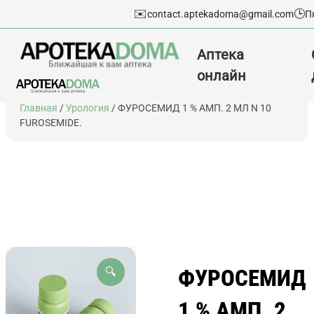
✉️
🕒
contact.aptekadoma@gmail.com
П
Аптека
онлайн
Перейти
Главная
/
Урология
/ ФУРОСЕМИД 1 % АМП. 2 МЛ N 10
к
FUROSEMIDE.
содержимому
ФУРОСЕМИД
🔍
1 % АМП. 2