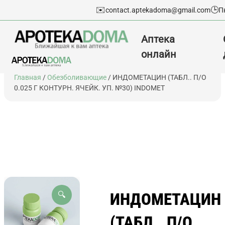
✉️
🕒
contact.aptekadoma@gmail.com
П
Аптека
онлайн
Перейти
Главная
/
Обезболивающие
/ ИНДОМЕТАЦИН (ТАБЛ.. П/О
к
0.025 Г КОНТУРН. ЯЧЕЙК. УП. №30) INDOMET
содержимому
ИНДОМЕТАЦИН
🔍
(ТАБЛ.. П/О