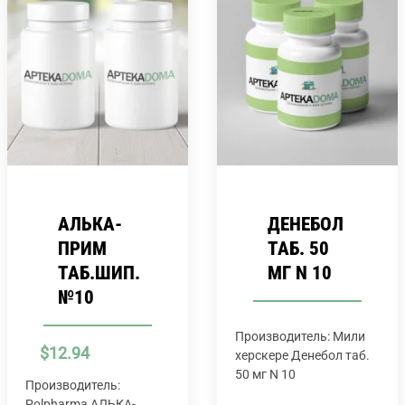
АЛЬКА-
ДЕНЕБОЛ
ПРИМ
ТАБ. 50
ТАБ.ШИП.
МГ N 10
№10
Производитель: Мили
$
12.94
херскере Денебол таб.
50 мг N 10
Производитель:
Polpharma АЛЬКА-