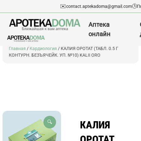
✉️
🕒
contact.aptekadoma@gmail.com
П
Аптека
онлайн
Перейти
Главная
/
Кардиология
/ КАЛИЯ ОРОТАТ (ТАБЛ. 0.5 Г
к
КОНТУРН. БЕЗЪЯЧЕЙК. УП. №10) KALII ORO
содержимому
КАЛИЯ
🔍
ОРОТАТ