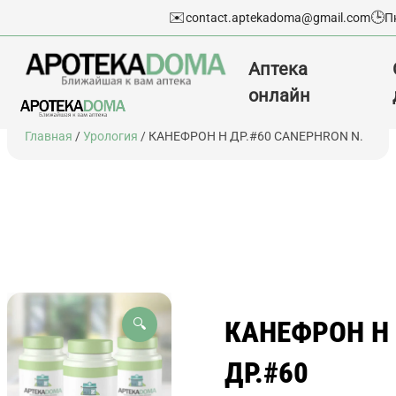
✉️
🕒
contact.aptekadoma@gmail.com
П
Аптека
онлайн
Перейти
Главная
/
Урология
/ КАНЕФРОН Н ДР.#60 CANEPHRON N.
к
содержимому
КАНЕФРОН Н
🔍
ДР.#60