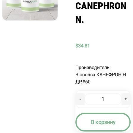
CANEPHRON
N.
$
34.81
Производитель:
Bionorica КАНЕФРОН Н
ДР.#60
-
+
Количество
товара
КАНЕФРОН
В корзину
Н
ДР.#60