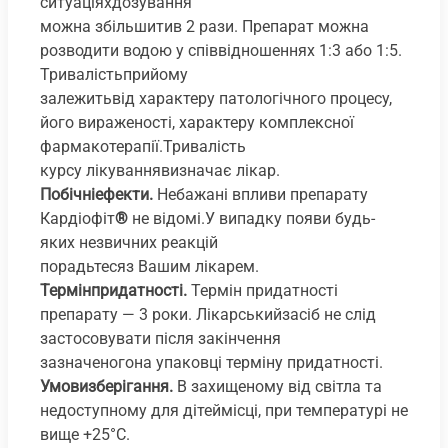
ситуаціяхдозування
можна збільшитив 2 рази. Препарат можна
розводити водою у співвідношеннях 1:3 або 1:5.
Тривалістьприйому
залежитьвід характеру патологічного процесу,
його вираженості, характеру комплексної
фармакотерапії.Тривалість
курсу лікуваннявизначає лікар.
Побічніефекти.
Небажані впливи препарату
Кардіофіт
®
не відомі.У випадку появи будь-
яких незвичних реакцій
порадьтесяз Вашим лікарем.
Термінпридатності.
Термін придатності
препарату — 3 роки. Лікарськийзасіб не слід
застосовувати після закінчення
зазначеногона упаковці терміну придатності.
Умовизберігання.
В захищеному від світла та
недоступному для дітеймісці, при температурі не
вище +25°С.