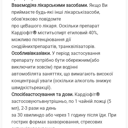
Взаємодіяз лікарськими засобами.
Якщо Ви
приймаєте будь-які інші лікарськізасоби,
обов’язково повідомте
про цеВашого лікаря. Оскільки препарат
Кардіофіт
®
міститьспирт етиловий 40%,
можливо потенціювання дії
снодійнихпрепаратів, транквілізаторів.
Особливівказівки.
У період застосування
препарату потрібно бути обережним(або
виключити зовсім) при водінні
автомобілята заняттях, що вимагають високої
концентрації уваги (оскільки алкоголь знижує
швидкістьреакції).
Спосібзастосування та дози.
Кардіофіт
®
застосовуютьвнутрішньо, по 1 чайній ложці (5
мл), 2-3 рази на день
за 30 хвилиндо або через 1 годину після їди. При
гострих формах захворювання, стресових