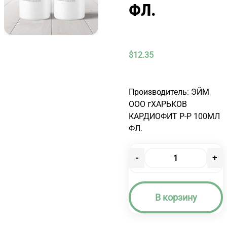
ФЛ.
$
12.35
Производитель: ЭЙМ
ООО гХАРЬКОВ
КАРДИОФИТ Р-Р 100МЛ
ФЛ.
-
+
Количество
товара
КАРДИОФИТ
В корзину
Р-
Р
100МЛ