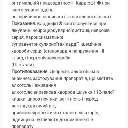
оптимальній працездатності. Кардіофіт
®
при
застосуванні вдень
не спричинюєсонливості та загальної в’ялості.
Показання.
Кардіофіт
®
застосовується при
лікуванні нейроциркулярноїдистонії, неврозів
серця, пароксизмальної
суправентрикулярноїтахікардії, ішемічної
хвороби серця (стенокардія напруження І-ІІ
клас), гіпертонічноїхвороби
(І-ІІ стадія).
Протипоказання.
Депресія, алкоголізм в
анамнезі, застосування препаратів, що містять
алкоголь,і вживання
алкоголю,виразкова хвороба шлунка і 12-палої
кишки, цироз печінки, вагітність і період
лактації,дитячий вік,
прийомнейролептиків і транквілізаторів,
підвищена чутливість до компонентів
препарату.