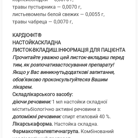
травы пустырника — 0,0070 г,
листьевомелы белой свежих — 0,0055 г,
травы чабреца — 0,0070 г,
КАРДІОФІТ
®
НАСТОЙКАСКЛАДНА
ЛИСТОК-ВКЛАДИШ.ІНФОРМАЦІЯ ДЛЯ ПАЦІЄНТА
Прочитайте уважно цей листок-вкладиш перед
тим, як розпочатизастосування препарату!
Якщо у Вас виникнутьдодаткові запитання,
обов’язково проконсультуйтесяз Вашим
лікарем.
Складлікарського засобу:
діючи речовини:
1 мл настойки складної
міститьбіологічно активні речовини з:
допоміжні речовини:
спирт етиловий 40 %.
Лікарськаформа.
Настойка складна.
Фармакотерапевтичнагрупа.
Комбінований