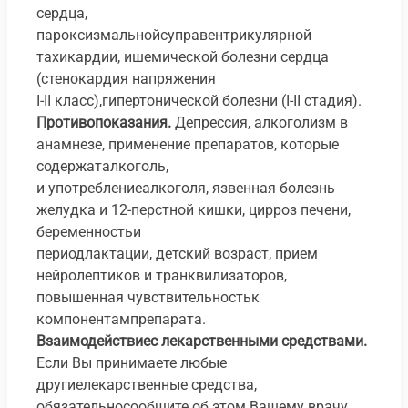
сердца,
пароксизмальнойсуправентрикулярной
тахикардии, ишемической болезни сердца
(стенокардия напряжения
І-ІІ класс),гипертонической болезни (І-ІІ стадия).
Противопоказания.
Депрессия, алкоголизм в
анамнезе, применение препаратов, которые
содержаталкоголь,
и употреблениеалкоголя, язвенная болезнь
желудка и 12-перстной кишки, цирроз печени,
беременностьи
периодлактации, детский возраст, прием
нейролептиков и транквилизаторов,
повышенная чувствительностьк
компонентампрепарата.
Взаимодействиес лекарственными средствами.
Если Вы принимаете любые
другиелекарственные средства,
обязательносообщите об этом Вашему врачу.