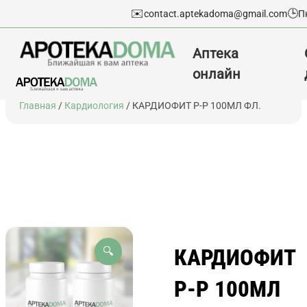
✉️
🕒
contact.aptekadoma@gmail.com
П
Аптека
онлайн
Перейти
Главная
/
Кардиология
/ КАРДИОФИТ Р-Р 100МЛ ФЛ.
к
содержимому
КАРДИОФИТ
🔍
Р-Р 100МЛ