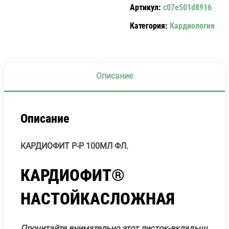
Артикул:
c07e501d8916
ФЛ.
Категория:
Кардиология
Описание
Описание
КАРДИОФИТ Р-Р 100МЛ ФЛ.
КАРДИОФИТ
®
НАСТОЙКАСЛОЖНАЯ
Прочитайте внимательно этот листок-вкладыш