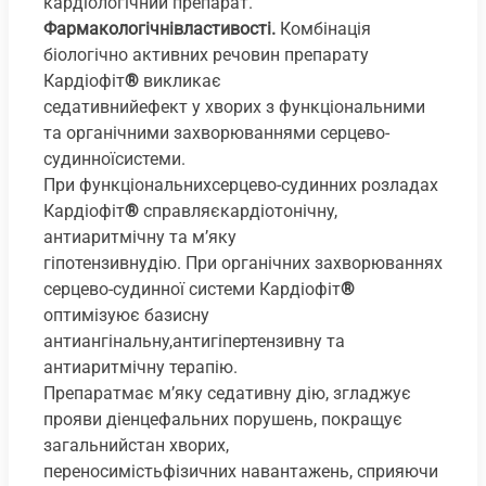
кардіологічний препарат.
Фармакологічнівластивості.
Комбінація
біологічно активних речовин препарату
Кардіофіт
®
викликає
седативнийефект у хворих з функціональними
та органічними захворюваннями серцево-
судинноїсистеми.
При функціональнихсерцево-судинних розладах
Кардіофіт
®
справляєкардіотонічну,
антиаритмічну та м’яку
гіпотензивнудію. При органічних захворюваннях
серцево-судинної системи Кардіофіт
®
оптимізуює базисну
антиангінальну,антигіпертензивну та
антиаритмічну терапію.
Препаратмає м’яку седативну дію, згладжує
прояви діенцефальних порушень, покращує
загальнийстан хворих,
переносимістьфізичних навантажень, сприяючи