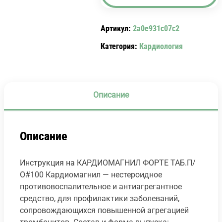
ТАБ.П/
О
Артикул:
2a0e931c07c2
150
МГ
Категория:
Кардиология
#100
CARDIOMAGNYL.
Описание
Описание
Инструкция на КАРДИОМАГНИЛ ФОРТЕ ТАБ.П/
О#100 Кардиомагнил — нестероидное
противовоспалительное и антиагрегантное
средство, для профилактики заболеваний,
сопровождающихся повышенной агрегацией