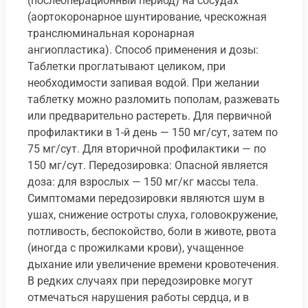
(послеоперационный период) на сосудах
(аортокоронарное шунтирование, чрескожная
транслюминальная коронарная
ангиопластика). Способ применения и дозы:
Таблетки проглатывают целиком, при
необходимости запивая водой. При желании
таблетку можно разломить пополам, разжевать
или предварительно растереть. Для первичной
профилактики в 1-й день — 150 мг/сут, затем по
75 мг/сут. Для вторичной профилактики — по
150 мг/сут. Передозировка: Опасной является
доза: для взрослых — 150 мг/кг массы тела.
Симптомами передозировки являются шум в
ушах, снижение остроты слуха, головокружение,
потливость, беспокойство, боли в животе, рвота
(иногда с прожилками крови), учащенное
дыхание или увеличение времени кровотечения.
В редких случаях при передозировке могут
отмечаться нарушения работы сердца, и в