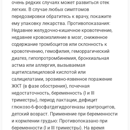
очень редких случаях может развиться отек
легких. В случае любых симптомов
передозировки обратитесь к врачу, покажите
ему упаковку лекарства. Противопоказания:
Недавнее желудочно-кишечное кровотечение,
недавнее кровоизлияние в мозг, сниженное
содержание тромбоцитов или склонность к
кровотечению, гемофилия, геморрагический
диатез, гипопротромбинемия, бронхиальная
астма или аллергия, вызываемая
ацетилсалициловой кислотой или
салицилатами, эрозивно-язвенное поражение
ЖКТ (в фазе обострения), почечная
недостаточность, беременность (I и III
триместры), период лактации, дефицит
глюкозо-6-фосфатдегидрогеназы эритроцитов,
детский возраст. Применение при беременности
и кормлении грудью: Противопоказано при
беременности (I и III триместры). На время