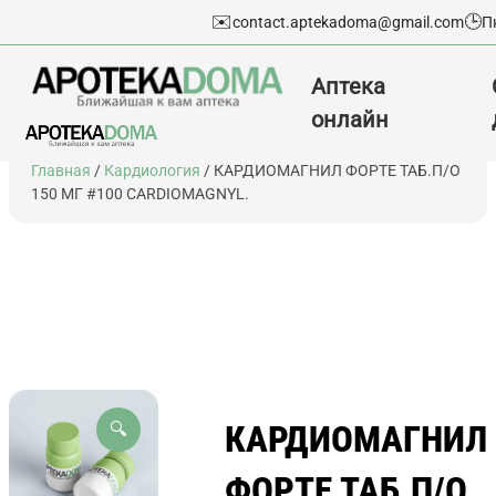
✉️
🕒
contact.aptekadoma@gmail.com
П
Аптека
онлайн
Перейти
Главная
/
Кардиология
/ КАРДИОМАГНИЛ ФОРТЕ ТАБ.П/О
к
150 МГ #100 CARDIOMAGNYL.
содержимому
КАРДИОМАГНИЛ
🔍
ФОРТЕ ТАБ.П/О