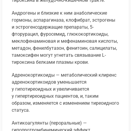
тироксина в желудочно-кишечном тракте.
Андрогены и близкие к ним анаболические
гормоны, аспарагиназа, клофибрат, эстрогены
и эстрогенсодержащие препараты, 5-
фторурацил, фуросемид, глюкокортикоиды,
меклофенаминовая и мефенаминовая кислоты,
метадон, фенилбутазон, фенитоин, салицилаты,
тамоксифен могут угнетать связывание L-
тироксина белками плазмы крови.
Адренокортикоиды — метаболический клиренс
адренокортикоидов уменьшается
у гипотиреоидных и увеличивается
у гипертиреоидных пациентов, и, таким
образом, изменяется с изменением тиреоидного
статуса.
Антикоагулянты (пероральные) —
гипопротромбинемический эффект