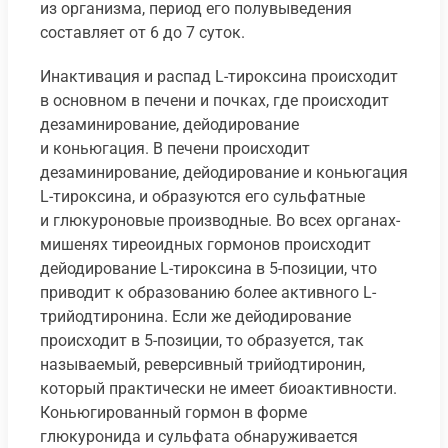
из организма, период его полувыведения
составляет от 6 до 7 суток.
Инактивация и распад L-тироксина происходит
в основном в печени и почках, где происходит
дезаминирование, дейодирование
и коньюгация. В печени происходит
дезаминирование, дейодирование и коньюгация
L-тироксина, и образуются его сульфатные
и глюкуроновые производные. Во всех органах-
мишенях тиреоидных гормонов происходит
дейодирование L-тироксина в 5-позиции, что
приводит к образованию более активного L-
трийодтиронина. Если же дейодирование
происходит в 5-позиции, то образуется, так
называемый, реверсивный трийодтиронин,
который практически не имеет биоактивности.
Коньюгированный гормон в форме
глюкуронида и сульфата обнаруживается