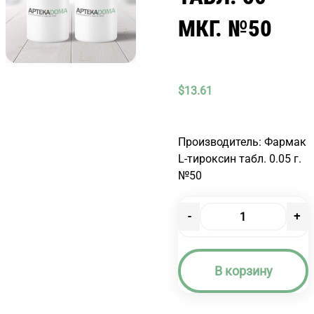
МКГ. №50
$
13.61
Производитель: Фармак
L-тироксин табл. 0.05 г.
№50
-
+
Количество
товара
L-
В корзину
ТИРОКСИН
ТАБЛ.
50