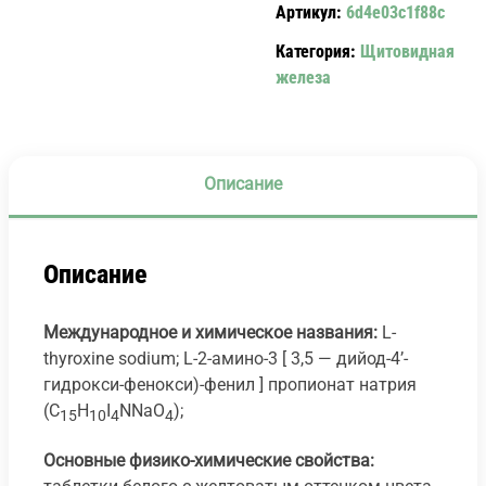
Артикул:
6d4e03c1f88c
МКГ.
№50
Категория:
Щитовидная
железа
Описание
Описание
Международное и химическое названия:
L-
thyroxine sodium; L-2-амино-3 [ 3,5 — дийод-4’-
гидрокси-фенокси)-фенил ] пропионат натрия
(С
Н
І
NNaO
);
15
10
4
4
Основные физико-химические свойства: