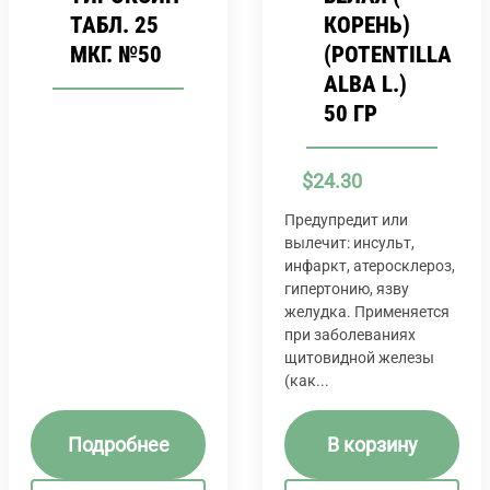
ТАБЛ. 25
КОРЕНЬ)
МКГ. №50
(POTENTILLA
ALBA L.)
50 ГР
$
24.30
Предупредит или
вылечит: инсульт,
инфаркт, атеросклероз,
гипертонию, язву
желудка. Применяется
при заболеваниях
щитовидной железы
(как...
Подробнее
В корзину