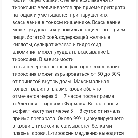
части тощей кишки. Степень всасывания L-
тироксина увеличивается при приеме препарата
натощак и уменьшается при нарушениях
всасывания в тонком кишечнике. Всасывание
может ухудшаться у пожилых пациентов. Прием
пищи, богатой соей, содержащей желчные
кислоты, сульфат железа и гидроксид
алюминия может ухудшать всасывание L-
тироксина. В зависимости
от вышеперечисленных факторов всасывание L-
тироксина может варьироваться от 50 до 80%
от принятой внутрь дозы. Максимальная
концентрация в плазме крови обычно
отмечается через 6 — 7 часов после приема
таблеток «L-Тироксин-Фармак». Выраженный
эффект наступает через 5 — 8 суток от начала
приема препарата. Около 99% циркулирующего
в крови L-тироксина связывается белками
плазмы крови. L-тироксин медленно выводится