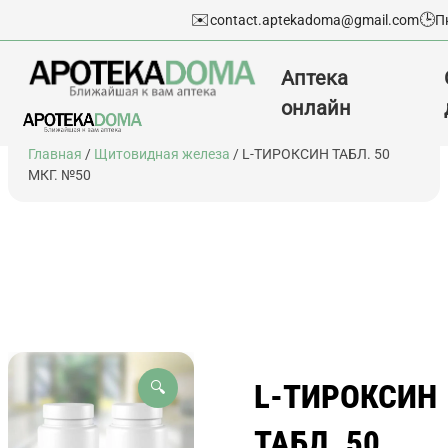
✉️
🕒
contact.aptekadoma@gmail.com
П
Аптека
онлайн
Перейти
Главная
/
Щитовидная железа
/ L-ТИРОКСИН ТАБЛ. 50
к
МКГ. №50
содержимому
L-ТИРОКСИН
🔍
ТАБЛ. 50