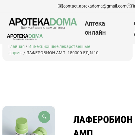
✉️
🕒
contact.aptekadoma@gmail.com
П
Аптека
онлайн
Перейти
Главная
/
Инъекционные лекарственные
к
формы
/ ЛАФЕРОБИОН АМП. 150000.ЕД N 10
содержимому
ЛАФЕРОБИОН
🔍
АМП.