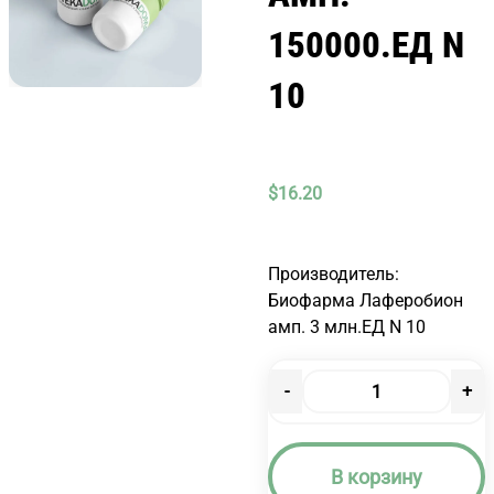
150000.ЕД N
10
$
16.20
Производитель:
Биофарма Лаферобион
амп. 3 млн.ЕД N 10
-
+
Количество
товара
ЛАФЕРОБИОН
В корзину
АМП.