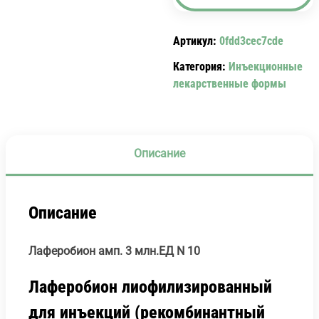
150000.ЕД
N
Артикул:
0fdd3cec7cde
10
Категория:
Инъекционные
лекарственные формы
Описание
Описание
Лаферобион амп. 3 млн.ЕД N 10
Лаферобион лиофилизированный
для инъекций (рекомбинантный