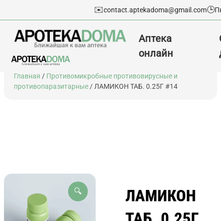
✉️
🕒
contact.aptekadoma@gmail.com
П
Аптека
онлайн
Перейти
Главная
/
Противомикробные противовирусные и
к
противопаразитарные
/ ЛАМИКОН ТАБ. 0.25Г #14
содержимому
ЛАМИКОН
🔍
ТАБ. 0.25Г