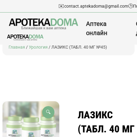
✉️
🕒
contact.aptekadoma@gmail.com
П
Аптека
онлайн
Перейти
Главная
/
Урология
/ ЛАЗИКС (ТАБЛ. 40 МГ №45)
к
содержимому
ЛАЗИКС
🔍
(ТАБЛ. 40 МГ