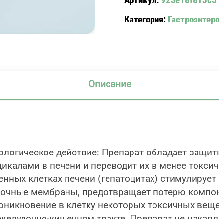
Артикул:
923e18f815c5
Категория:
Гастроэнтер
Описание
кологическое действие: Препарат обладает защи
икалами в печени и переводит их в менее токси
нных клетках печени (гепатоцитах) стимулирует
точные мембраны, предотвращает потерю компоне
оникновение в клетку некоторых токсичных веще
желудочно-кишечном тракте. Препарат не накапл