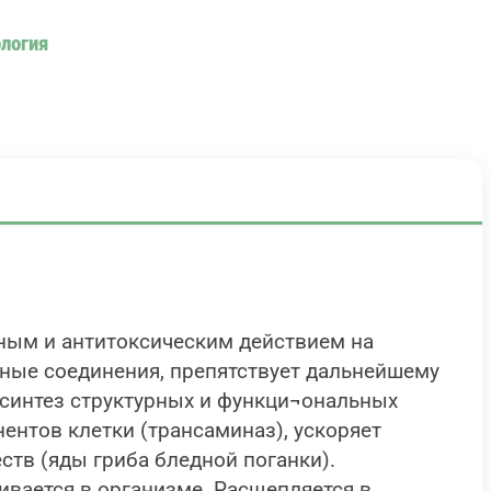
ология
тным и антитоксическим действием на
чные соединения, препятствует дальнейшему
 синтез структурных и функци¬ональных
нтов клетки (трансаминаз), ускоряет
ств (яды гриба бледной поганки).
ивается в организме. Расщепляется в