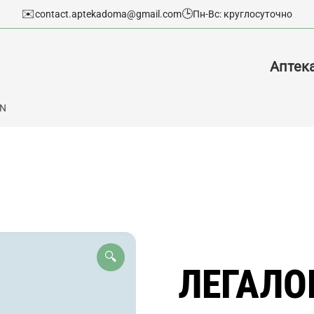
✉️
🕒
contact.aptekadoma@gmail.com
Пн-Вс: круглосуточно
Аптек
ON
🔍
ЛЕГАЛО