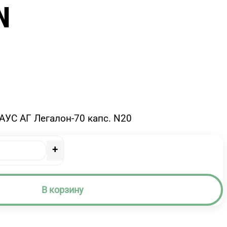
N
УС АГ Легалон-70 капс. N20
+
В корзину