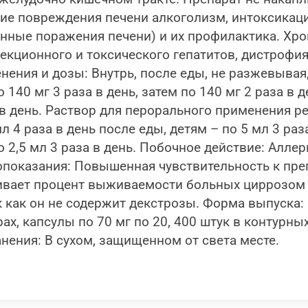
кие повреждения печени алкоголизм, интоксика
ные поражения печени) и их профилактика. Хрон
екционного и токсического гепатитов, дистрофи
нения и дозы: Внутрь, после еды, не разжевыва
40 мг 3 раза в день, затем по 140 мг 2 раза в д
 в день. Раствор для перорального применения 
 4 раза в день после еды, детям – по 5 мл 3 ра
о 2,5 мл 3 раза в день. Побочное действие: Аллер
оказания: Повышенная чувствительность к преп
ивает процент выживаемости больных циррозом 
как он не содержит декстрозы. Форма выпуска: К
х, капсулы по 70 мг по 20, 400 штук в контурны
анения: В сухом, защищенном от света месте.