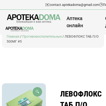
✉️
🕒
contact.aptekadoma@gmail.com
П
Аптека
онлайн
Перейти
Главная
/
Противовоспалительные
/ ЛЕВОФЛОКС ТАБ.П/О
к
500МГ #5
содержимому
ЛЕВОФЛОКС
🔍
ТАБ.П/О