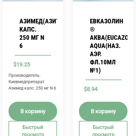
АЗИМЕД(АЗИТРОМИЦИН)
ЕВКАЗОЛИН
КАПС.
®
250 МГ N
АКВА(EUCAZOLI
6
AQUA(НАЗ.
АЭР.
ФЛ.10МЛ
$
19.25
№1)
Производитель:
Киевмедпрепарат
Азимед капс. 250 мг N 6
$
8.94
В корзину
В корзину
Быстрый
Быстрый
просмотр
просмотр