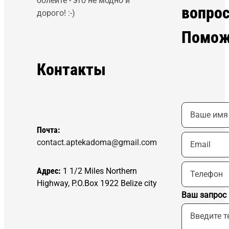
болейте - это не модно и
вопро
дорого! :-)
Помож
Контакты
Почта:
contact.aptekadoma@gmail.com
Адрес:
1 1/2 Miles Northern
Highway, P.O.Box 1922 Belize city
Ваш запрос