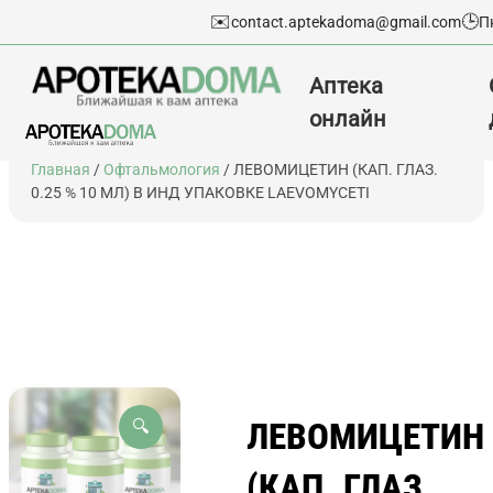
✉️
🕒
contact.aptekadoma@gmail.com
П
Аптека
онлайн
Перейти
Главная
/
Офтальмология
/ ЛЕВОМИЦЕТИН (КАП. ГЛАЗ.
к
0.25 % 10 МЛ) В ИНД УПАКОВКЕ LAEVOMYCETI
содержимому
ЛЕВОМИЦЕТИН
🔍
(КАП. ГЛАЗ.